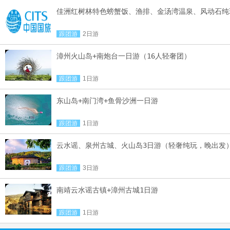
佳洲红树林特色螃蟹饭、渔排、金汤湾温泉、风动石纯
跟团游
2日游
漳州火山岛+南炮台一日游（16人轻奢团）
跟团游
1日游
东山岛+南门湾+鱼骨沙洲一日游
跟团游
1日游
云水谣、泉州古城、火山岛3日游（轻奢纯玩，晚出发
跟团游
3日游
南靖云水谣古镇+漳州古城1日游
跟团游
1日游