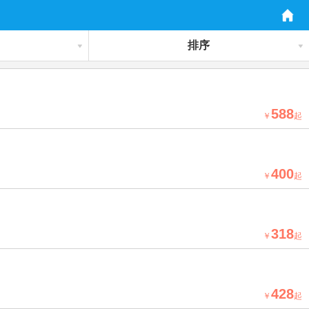
排序
588
￥
起
400
￥
起
318
￥
起
428
￥
起