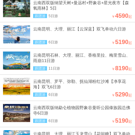
云南西双版纳望天树+曼远村+野象谷+星光夜市【森
氧雨林】5日
4590
跟团游
5日游
￥
起
云南昆明、大理、丽江【云深蓝】双飞单动六日游
5190
跟团游
6日游
￥
起
云南昆明石林、大理、丽江、香格里拉、梅里雪山、
雨崩11日游
8190
跟团游
11日游
￥
起
云南昆明、罗平、弥勒、抚仙湖粉红沙滩【净享花
海】双飞6日游
5290
跟团游
6日游
￥
起
云南西双版纳勐仑植物园野象谷曼听公园傣族园总佛
寺6日游
5190
跟团游
6日游
￥
起
云南昆明、大理、丽江玉龙雪山【花间糖】双飞单动