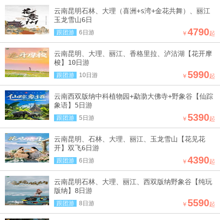
云南昆明石林、大理（喜洲+s湾+金花共舞）、丽江
玉龙雪山6日
4790
跟团游
6日游
￥
起
云南昆明、大理、丽江、香格里拉、泸沽湖【花开摩
梭】10日游
5990
跟团游
10日游
￥
起
云南西双版纳中科植物园+勐泐大佛寺+野象谷【仙踪
象语】5日游
5390
跟团游
5日游
￥
起
云南昆明、石林、大理、丽江、玉龙雪山【花见花
开】双飞6日游
4390
跟团游
6日游
￥
起
云南昆明石林、大理、丽江、西双版纳野象谷【纯玩
版纳】8日游
5590
跟团游
8日游
￥
起