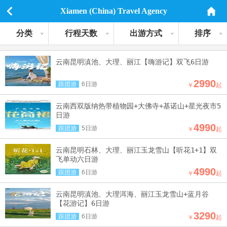
Xiamen (China) Travel Agency
分类
行程天数
出游方式
排序
云南昆明滇池、大理、丽江【嗨游记】双飞6日游
2990
跟团游
6日游
￥
起
云南西双版纳热带植物园+大佛寺+基诺山+星光夜市5
日游
4990
跟团游
5日游
￥
起
云南昆明石林、大理、丽江玉龙雪山【听花1+1】双
飞单动六日游
4990
跟团游
6日游
￥
起
云南昆明滇池、大理洱海、丽江玉龙雪山+蓝月谷
【花游记】6日游
3290
跟团游
6日游
￥
起