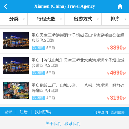
Xiamen (China) Travel Agency
分类
行程天数
出游方式
排序
重庆天生三桥洪崖洞李子坝磁器口轻轨穿楼白公馆经
典双飞5日游
3890
跟团游
5日游
￥
起
重庆【渝味山城】天生三桥龙水峡洪崖洞李子坝山城
步道双飞5日游
4690
跟团游
5日游
￥
起
重庆鹅岭二厂、山城步道、十八梯、洪崖洞、解放碑
嗨翻双飞4日游
3190
跟团游
4日游
￥
起
登录
注册
找回密码
|
|
订单查询
回到顶部
关于我们
联系我们