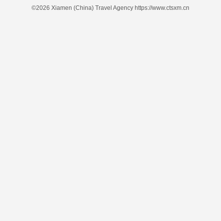
©2026 Xiamen (China) Travel Agency https://www.ctsxm.cn