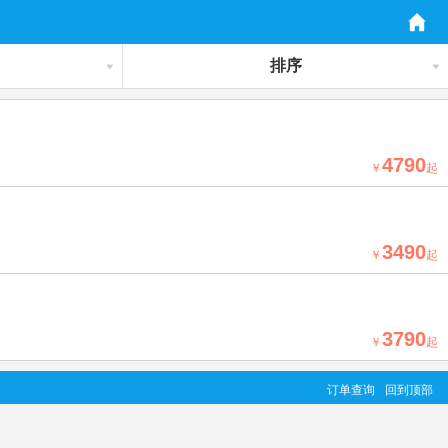
排序
4790
￥
起
3490
￥
起
3790
￥
起
订单查询
回到顶部