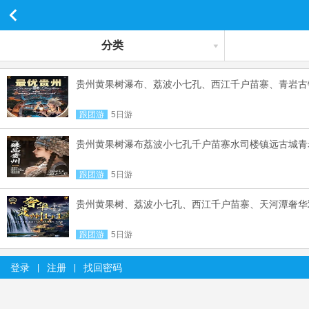
分类
贵州黄果树瀑布、荔波小七孔、西江千户苗寨、青岩古
跟团游
5日游
贵州黄果树瀑布荔波小七孔千户苗寨水司楼镇远古城青
跟团游
5日游
贵州黄果树、荔波小七孔、西江千户苗寨、天河潭奢华
跟团游
5日游
登录
注册
找回密码
|
|