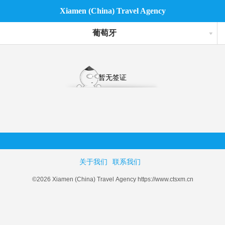
Xiamen (China) Travel Agency
葡萄牙
暂无签证
关于我们
联系我们
©2026 Xiamen (China) Travel Agency https://www.ctsxm.cn