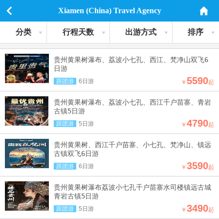
Xiamen (China) Travel Agency
分类
行程天数
出游方式
排序
贵州黄果树瀑布、荔波小七孔、西江、梵净山双飞6
日游
5590
跟团游
6日游
￥
起
贵州黄果树瀑布、荔波小七孔、西江千户苗寨、青岩
古镇5日游
4790
跟团游
5日游
￥
起
贵州黄果树、西江千户苗寨、小七孔、梵净山、镇远
古镇双飞6日游
3590
跟团游
6日游
￥
起
贵州黄果树瀑布荔波小七孔千户苗寨水司楼镇远古城
青岩古镇5日游
3490
跟团游
5日游
￥
起