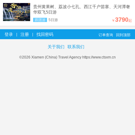
贵州黄果树、荔波小七孔、西江千户苗寨、天河潭奢
华双飞5日游
3790
跟团游
5日游
￥
起
登录
注册
找回密码
|
|
订单查询
回到顶部
关于我们
联系我们
©2026 Xiamen (China) Travel Agency https://www.ctsxm.cn