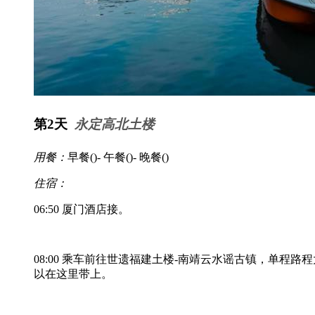
第2天
永定高北土楼
用餐：
早餐(
)- 午餐(
)- 晚餐(
)
住宿：
06:50 厦门酒店接。
08:00 乘车前往世遗福建土楼-南靖云水谣古镇，单程
以在这里带上。