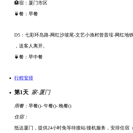
🏨宿：厦门市区
🍵餐：早餐
D5：七彩环岛路-网红沙坡尾-文艺小渔村曾昔垵-网红地
，送客人离开。
🍵餐：早中餐
行程安排
第1天
家-厦门
用餐：
早餐(
)- 午餐(
)- 晚餐(
)
住宿：
抵达厦门，提供24小时免等待接站/接机服务，安排住