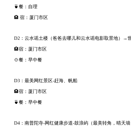
🍵餐：自理
🏨 宿：厦门市区
D2：云水谣土楼（爸爸去哪儿和云水谣电影取景地）→世
🏨宿：厦门市区
🍲餐：早中餐
D3：最美网红景区-赶海、帆船
🏨宿：厦门市区
🍵餐：早中餐
D4：南普陀寺-网红健康步道-鼓浪屿（最美转角，晴天