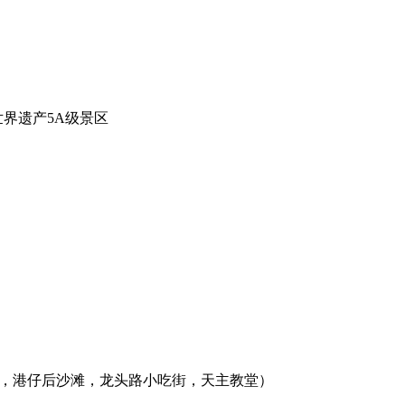
界遗产5A级景区
墙，港仔后沙滩，龙头路小吃街，天主教堂）