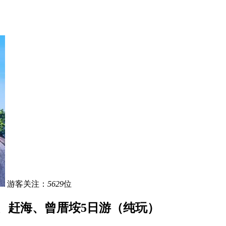
游客关注：
5629
位
、赶海、曾厝垵5日游（纯玩）