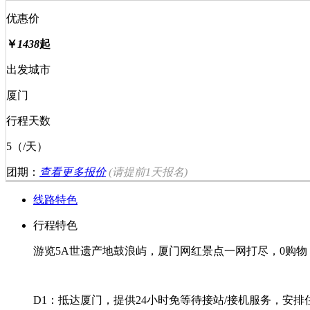
优惠价
￥
1438
起
出发城市
厦门
行程天数
5（/天）
团期：
查看更多报价
(请提前
1天
报名)
线路特色
行程特色
游览5A世遗产地鼓浪屿，厦门网红景点一网打尽，0购
D1：抵达厦门，提供24小时免等待接站/接机服务，安